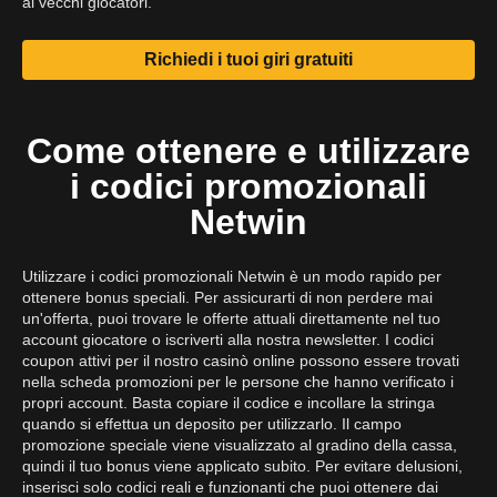
ai vecchi giocatori.
Richiedi i tuoi giri gratuiti
Come ottenere e utilizzare
i codici promozionali
Netwin
Utilizzare i codici promozionali Netwin è un modo rapido per
ottenere bonus speciali. Per assicurarti di non perdere mai
un'offerta, puoi trovare le offerte attuali direttamente nel tuo
account giocatore o iscriverti alla nostra newsletter. I codici
coupon attivi per il nostro casinò online possono essere trovati
nella scheda promozioni per le persone che hanno verificato i
propri account. Basta copiare il codice e incollare la stringa
quando si effettua un deposito per utilizzarlo. Il campo
promozione speciale viene visualizzato al gradino della cassa,
quindi il tuo bonus viene applicato subito. Per evitare delusioni,
inserisci solo codici reali e funzionanti che puoi ottenere dai