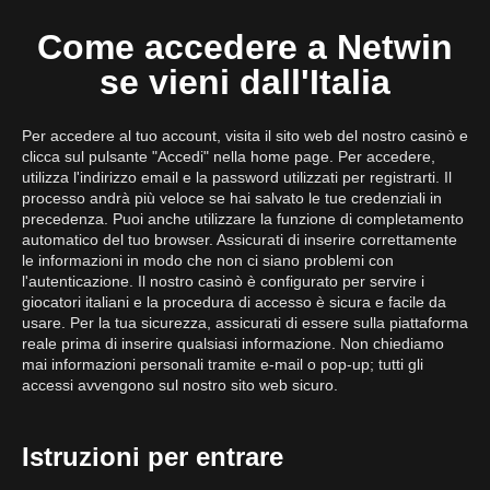
Come accedere a Netwin
se vieni dall'Italia
Per accedere al tuo account, visita il sito web del nostro casinò e
clicca sul pulsante "Accedi" nella home page. Per accedere,
utilizza l'indirizzo email e la password utilizzati per registrarti. Il
processo andrà più veloce se hai salvato le tue credenziali in
precedenza. Puoi anche utilizzare la funzione di completamento
automatico del tuo browser. Assicurati di inserire correttamente
le informazioni in modo che non ci siano problemi con
l'autenticazione. Il nostro casinò è configurato per servire i
giocatori italiani e la procedura di accesso è sicura e facile da
usare. Per la tua sicurezza, assicurati di essere sulla piattaforma
reale prima di inserire qualsiasi informazione. Non chiediamo
mai informazioni personali tramite e-mail o pop-up; tutti gli
accessi avvengono sul nostro sito web sicuro.
Istruzioni per entrare