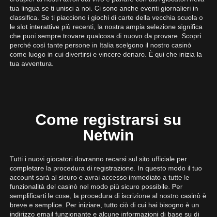
tua lingua se ti unisci a noi. Ci sono anche eventi giornalieri in
classifica. Se ti piacciono i giochi di carte della vecchia scuola o
le slot interattive più recenti, la nostra ampia selezione significa
che puoi sempre trovare qualcosa di nuovo da provare. Scopri
perché così tante persone in Italia scelgono il nostro casinò
come luogo in cui divertirsi e vincere denaro. È qui che inizia la
tua avventura.
Come registrarsi su
Netwin
Tutti i nuovi giocatori dovranno recarsi sul sito ufficiale per
completare la procedura di registrazione. In questo modo il tuo
account sarà al sicuro e avrai accesso immediato a tutte le
funzionalità del casinò nel modo più sicuro possibile. Per
semplificarti le cose, la procedura di iscrizione al nostro casinò è
breve e semplice. Per iniziare, tutto ciò di cui hai bisogno è un
indirizzo email funzionante e alcune informazioni di base su di