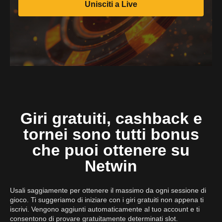
Unisciti a Live
Giri gratuiti, cashback e
tornei sono tutti bonus
che puoi ottenere su
Netwin
Usali saggiamente per ottenere il massimo da ogni sessione di
gioco. Ti suggeriamo di iniziare con i giri gratuiti non appena ti
iscrivi. Vengono aggiunti automaticamente al tuo account e ti
consentono di provare gratuitamente determinati slot.