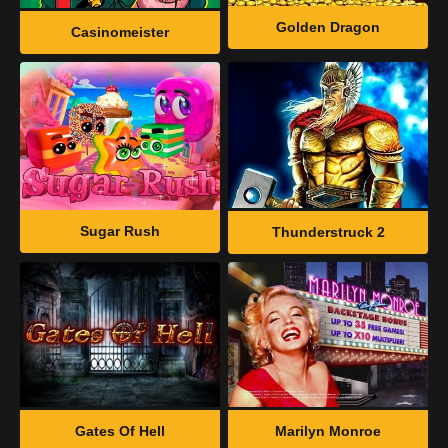
Golden Dragon
Casinomeister
Sugar Rush
Thunderstruck 2
Gates Of Hell
Marilyn Monroe