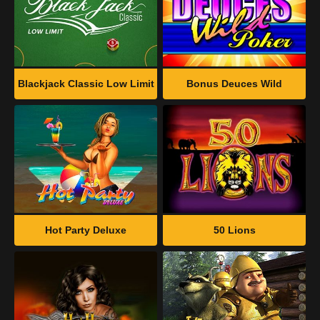
Tornei regolari ed eventi comunitari
Come ottenere e utilizzare i codici promozionali Netwin
Codici promozionali che funzionano davvero
Blackjack Classic Low Limit
Bonus Deuces Wild
Come utilizzare il codice del tuo casinò Netwin passo
dopo passo
Approfitta della nostra app mobile per il nostro casinò
per giocare ai tuoi giochi preferiti su Android, iOS e altri
dispositivi
Scegli il nostro programma Vip per ottenere l'accesso
diretto ai vantaggi offerti ai giocatori fedeli
Come iscriversi al Vip Club
Hot Party Deluxe
50 Lions
Pagamenti sicuri e protezione dei giocatori su Netbet
Verifica dei giocatori e protezione dei dati
Limiti, controllo del rischio e la politica 18+ per un gioco
responsabile su Netwin